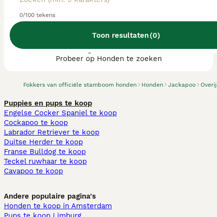
0/100 tekens
Toon resultaten
(
0
)
We hebben 0 Jackapoo fokkers, Ommen
gevonden.
Probeer op Honden te zoeken
Fokkers van officiële stamboom honden
Honden
Jackapoo
Overij
Puppies en pups te koop
Engelse Cocker Spaniel te koop
Cockapoo te koop
Labrador Retriever te koop
Duitse Herder te koop
Franse Bulldog te koop
Teckel ruwhaar te koop
Cavapoo te koop
Andere populaire pagina's
Honden te koop in Amsterdam
Pups te koop Limburg​