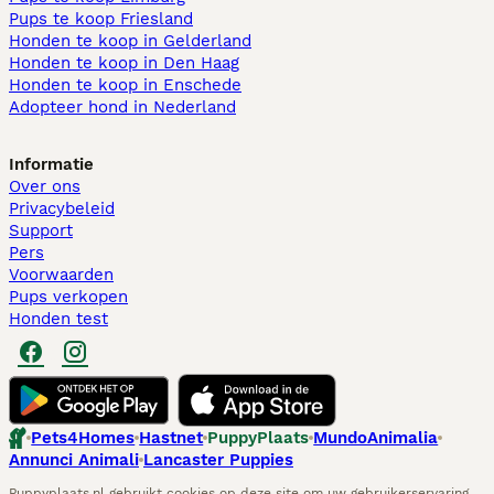
Pups te koop Friesland​
Honden te koop in Gelderland
Honden te koop in Den Haag
Honden te koop in Enschede
Adopteer hond in Nederland
Informatie
Over ons
Privacybeleid
Support
Pers
Voorwaarden
Pups verkopen
Honden test
Pets4Homes
Hastnet
PuppyPlaats
MundoAnimalia
Annunci Animali
Lancaster Puppies
Puppyplaats.nl gebruikt cookies op deze site om uw gebruikerservaring