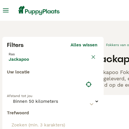
Filters
Alles wissen
Fokkers van 
Ras
Jackap
Jackapoo
Jackapoo Fokk
Uw locatie
aangeleverd, 
altijd op de 
Afstand tot jou
Trefwoord