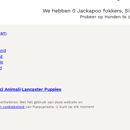
We hebben 0 Jackapoo fokkers, S
Probeer op Honden te 
dam
and
ag
de
d
ci Animali
Lancaster Puppies
 verbeteren. Met het gebruik van deze website en
en cookiebeleid
van Puppyplaats. U kunt op elk moment