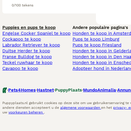
0/100 tekens
Puppies en pups te koop
Andere populaire pagina's
Engelse Cocker Spaniel te koop
Honden te koop in Amster
Cockapoo te koop
Pups te koop Limburg​
Labrador Retriever te koop
Pups te koop Friesland​
Duitse Herder te koop
Honden te koop in Gelderl
Franse Bulldog te koop
Honden te koop in Den Ha
Teckel ruwhaar te koop
Honden te koop in Ensche
Cavapoo te koop
Adopteer hond in Nederlan
Pets4Homes
Hastnet
PuppyPlaats
MundoAnimalia
Annun
Puppyplaats.nl gebruikt cookies op deze site om uw gebruikerservaring te
andere diensten accepteert u de
algemene voorwaarden
en het
privacy- 
uw
voorkeuren beheren
.