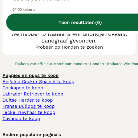
0/100 tekens
Toon resultaten
(
0
)
We hebben 0 Italiaans Windhondje fokkers,
Landgraaf gevonden.
Probeer op Honden te zoeken
Fokkers van officiële stamboom honden
Honden
Italiaans Windho
Puppies en pups te koop
Engelse Cocker Spaniel te koop
Cockapoo te koop
Labrador Retriever te koop
Duitse Herder te koop
Franse Bulldog te koop
Teckel ruwhaar te koop
Cavapoo te koop
Andere populaire pagina's