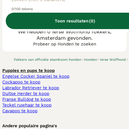
0/100 tekens
Toon resultaten
(
0
)
We hebben 0 Ierse Wolfhond fokkers,
Amsterdam gevonden.
Probeer op Honden te zoeken
Fokkers van officiële stamboom honden
Honden
Ierse Wolfhond
Puppies en pups te koop
Engelse Cocker Spaniel te koop
Cockapoo te koop
Labrador Retriever te koop
Duitse Herder te koop
Franse Bulldog te koop
Teckel ruwhaar te koop
Cavapoo te koop
Andere populaire pagina's