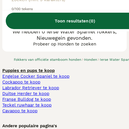
0/100 tekens
Toon resultaten
(
0
)
We hebben 0 Ierse Water Spaniel fokkers,
Nieuwegein gevonden.
Probeer op Honden te zoeken
Fokkers van officiële stamboom honden
Honden
Ierse Water Span
Puppies en pups te koop
Engelse Cocker Spaniel te koop
Cockapoo te koop
Labrador Retriever te koop
Duitse Herder te koop
Franse Bulldog te koop
Teckel ruwhaar te koop
Cavapoo te koop
Andere populaire pagina's