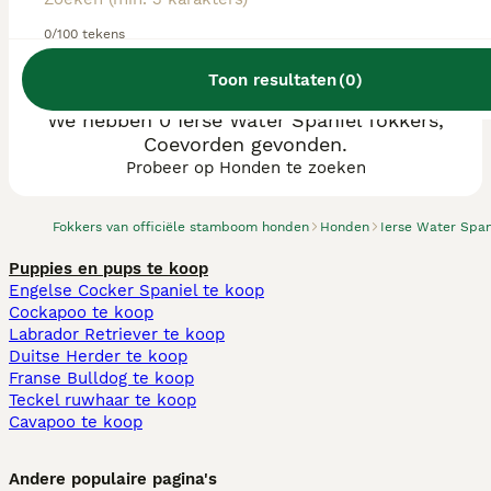
0/100 tekens
Toon resultaten
(
0
)
We hebben 0 Ierse Water Spaniel fokkers,
Coevorden gevonden.
Probeer op Honden te zoeken
Fokkers van officiële stamboom honden
Honden
Ierse Water Span
Puppies en pups te koop
Engelse Cocker Spaniel te koop
Cockapoo te koop
Labrador Retriever te koop
Duitse Herder te koop
Franse Bulldog te koop
Teckel ruwhaar te koop
Cavapoo te koop
Andere populaire pagina's