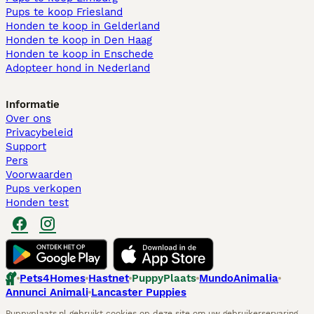
Pups te koop Friesland​
Honden te koop in Gelderland
Honden te koop in Den Haag
Honden te koop in Enschede
Adopteer hond in Nederland
Informatie
Over ons
Privacybeleid
Support
Pers
Voorwaarden
Pups verkopen
Honden test
Pets4Homes
Hastnet
PuppyPlaats
MundoAnimalia
Annunci Animali
Lancaster Puppies
Puppyplaats.nl gebruikt cookies op deze site om uw gebruikerservaring