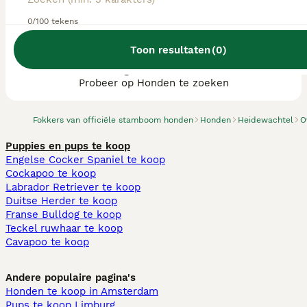
0/100 tekens
Toon resultaten
(
0
)
We hebben 0 Heidewachtel fokkers, Losser
gevonden.
Probeer op Honden te zoeken
Fokkers van officiële stamboom honden
Honden
Heidewachtel
O
Puppies en pups te koop
Engelse Cocker Spaniel te koop
Cockapoo te koop
Labrador Retriever te koop
Duitse Herder te koop
Franse Bulldog te koop
Teckel ruwhaar te koop
Cavapoo te koop
Andere populaire pagina's
Honden te koop in Amsterdam
Pups te koop Limburg​