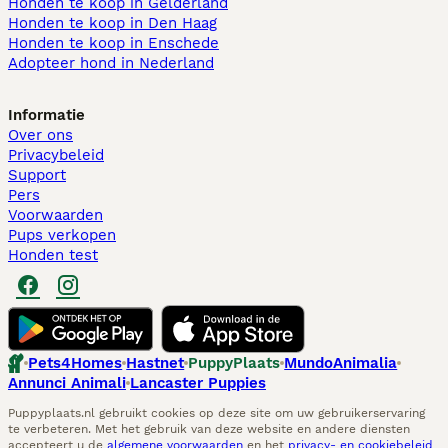
Honden te koop in Gelderland
Honden te koop in Den Haag
Honden te koop in Enschede
Adopteer hond in Nederland
Informatie
Over ons
Privacybeleid
Support
Pers
Voorwaarden
Pups verkopen
Honden test
Pets4Homes
Hastnet
PuppyPlaats
MundoAnimalia
Annunci Animali
Lancaster Puppies
Puppyplaats.nl gebruikt cookies op deze site om uw gebruikerservaring
te verbeteren. Met het gebruik van deze website en andere diensten
accepteert u de
algemene voorwaarden
en het
privacy- en cookiebeleid