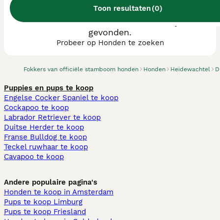
Toon resultaten
(
0
)
We hebben 0 Heidewachtel fokkers, Tynaarlo
gevonden.
Probeer op Honden te zoeken
Fokkers van officiële stamboom honden
Honden
Heidewachtel
D
Puppies en pups te koop
Engelse Cocker Spaniel te koop
Cockapoo te koop
Labrador Retriever te koop
Duitse Herder te koop
Franse Bulldog te koop
Teckel ruwhaar te koop
Cavapoo te koop
Andere populaire pagina's
Honden te koop in Amsterdam
Pups te koop Limburg​
Pups te koop Friesland​