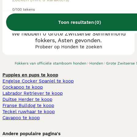
0/100 tekens
Toon resultaten
(
0
)
We hebben 0 Grote Zwitserse Sennenhond
fokkers, Asten gevonden.
Probeer op Honden te zoeken
Fokkers van officiële stamboom honden
Honden
Grote Zwitserse
Puppies en pups te koop
Engelse Cocker Spaniel te koop
Cockapoo te koop
Labrador Retriever te koop
Duitse Herder te koop
Franse Bulldog te koop
Teckel ruwhaar te koop
Cavapoo te koop
Andere populaire pagina's