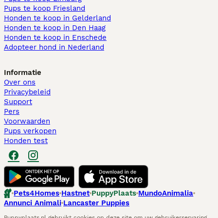
Pups te koop Friesland​
Honden te koop in Gelderland
Honden te koop in Den Haag
Honden te koop in Enschede
Adopteer hond in Nederland
Informatie
Over ons
Privacybeleid
Support
Pers
Voorwaarden
Pups verkopen
Honden test
Pets4Homes
Hastnet
PuppyPlaats
MundoAnimalia
Annunci Animali
Lancaster Puppies
Puppyplaats.nl gebruikt cookies op deze site om uw gebruikerservaring