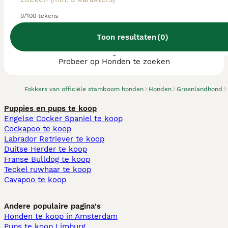
0/100 tekens
Toon resultaten
(
0
)
We hebben 0 Groenlandhond fokkers,
Leusden gevonden.
Probeer op Honden te zoeken
Fokkers van officiële stamboom honden
Honden
Groenlandhond
Puppies en pups te koop
Engelse Cocker Spaniel te koop
Cockapoo te koop
Labrador Retriever te koop
Duitse Herder te koop
Franse Bulldog te koop
Teckel ruwhaar te koop
Cavapoo te koop
Andere populaire pagina's
Honden te koop in Amsterdam
Pups te koop Limburg​