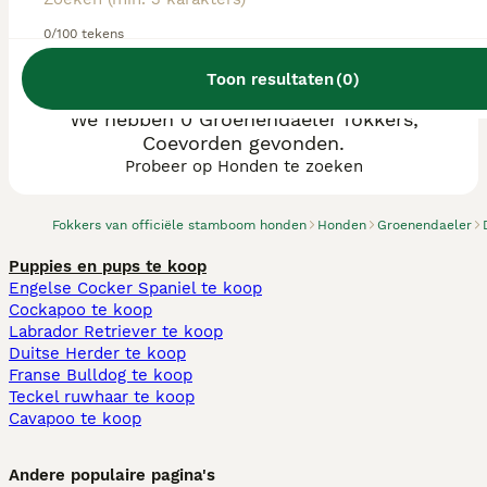
0/100 tekens
Toon resultaten
(
0
)
We hebben 0 Groenendaeler fokkers,
Coevorden gevonden.
Probeer op Honden te zoeken
Fokkers van officiële stamboom honden
Honden
Groenendaeler
Puppies en pups te koop
Engelse Cocker Spaniel te koop
Cockapoo te koop
Labrador Retriever te koop
Duitse Herder te koop
Franse Bulldog te koop
Teckel ruwhaar te koop
Cavapoo te koop
Andere populaire pagina's