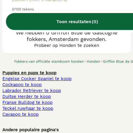
0/100 tekens
Toon resultaten
(
0
)
We hebben 0 Griffon Blue de Gascogne
fokkers, Amsterdam gevonden.
Probeer op Honden te zoeken
Fokkers van officiële stamboom honden
Honden
Griffon Blue de 
Puppies en pups te koop
Engelse Cocker Spaniel te koop
Cockapoo te koop
Labrador Retriever te koop
Duitse Herder te koop
Franse Bulldog te koop
Teckel ruwhaar te koop
Cavapoo te koop
Andere populaire pagina's