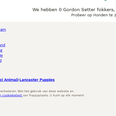
We hebben 0 Gordon Setter fokkers,
Probeer op Honden te 
dam
and
ag
de
d
ci Animali
Lancaster Puppies
 verbeteren. Met het gebruik van deze website en
en cookiebeleid
van Puppyplaats. U kunt op elk moment