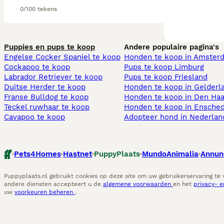
0/100 tekens
Puppies en pups te koop
Andere populaire pagina's
Engelse Cocker Spaniel te koop
Honden te koop in Amster
Cockapoo te koop
Pups te koop Limburg​
Labrador Retriever te koop
Pups te koop Friesland​
Duitse Herder te koop
Honden te koop in Gelderl
Franse Bulldog te koop
Honden te koop in Den Ha
Teckel ruwhaar te koop
Honden te koop in Ensche
Cavapoo te koop
Adopteer hond in Nederlan
Pets4Homes
Hastnet
PuppyPlaats
MundoAnimalia
Annun
Puppyplaats.nl gebruikt cookies op deze site om uw gebruikerservaring te
andere diensten accepteert u de
algemene voorwaarden
en het
privacy- 
uw
voorkeuren beheren
.