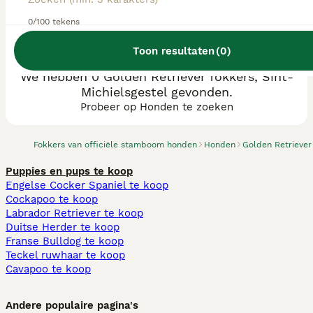
0/100 tekens
Toon resultaten
(
0
)
We hebben 0 Golden Retriever fokkers, Sint-
Michielsgestel gevonden.
Probeer op Honden te zoeken
Fokkers van officiële stamboom honden
Honden
Golden Retriever
Puppies en pups te koop
Engelse Cocker Spaniel te koop
Cockapoo te koop
Labrador Retriever te koop
Duitse Herder te koop
Franse Bulldog te koop
Teckel ruwhaar te koop
Cavapoo te koop
Andere populaire pagina's