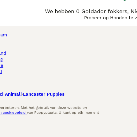
We hebben 0 Goldador fokkers, N
Probeer op Honden te 
dam
and
ag
de
d
ci Animali
Lancaster Puppies
 verbeteren. Met het gebruik van deze website en
en cookiebeleid
van Puppyplaats. U kunt op elk moment