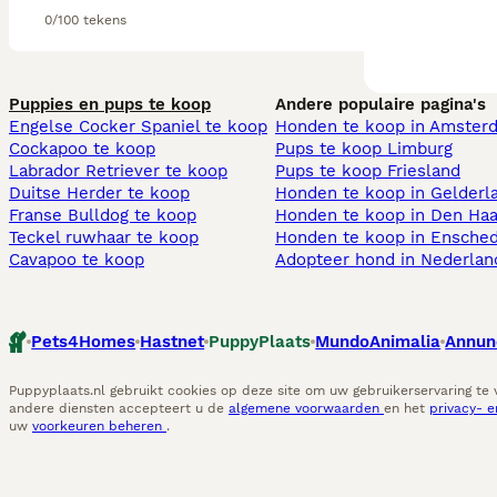
0/100 tekens
Puppies en pups te koop
Andere populaire pagina's
Engelse Cocker Spaniel te koop
Honden te koop in Amster
Cockapoo te koop
Pups te koop Limburg​
Labrador Retriever te koop
Pups te koop Friesland​
Duitse Herder te koop
Honden te koop in Gelderl
Franse Bulldog te koop
Honden te koop in Den Ha
Teckel ruwhaar te koop
Honden te koop in Ensche
Cavapoo te koop
Adopteer hond in Nederlan
Pets4Homes
Hastnet
PuppyPlaats
MundoAnimalia
Annun
Puppyplaats.nl gebruikt cookies op deze site om uw gebruikerservaring te
andere diensten accepteert u de
algemene voorwaarden
en het
privacy- 
uw
voorkeuren beheren
.