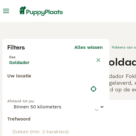
Filters
Alles wissen
Fokkers van 
Ras
Goldad
Goldador
Goldador Fokk
Uw locatie
aangeleverd, 
altijd op de 
Afstand tot jou
Trefwoord