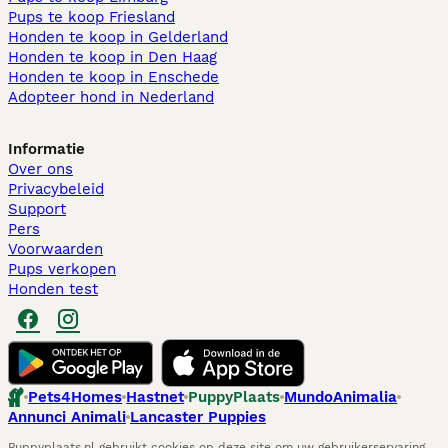
Pups te koop Friesland​
Honden te koop in Gelderland
Honden te koop in Den Haag
Honden te koop in Enschede
Adopteer hond in Nederland
Informatie
Over ons
Privacybeleid
Support
Pers
Voorwaarden
Pups verkopen
Honden test
Pets4Homes
Hastnet
PuppyPlaats
MundoAnimalia
Annunci Animali
Lancaster Puppies
Puppyplaats.nl gebruikt cookies op deze site om uw gebruikerservaring