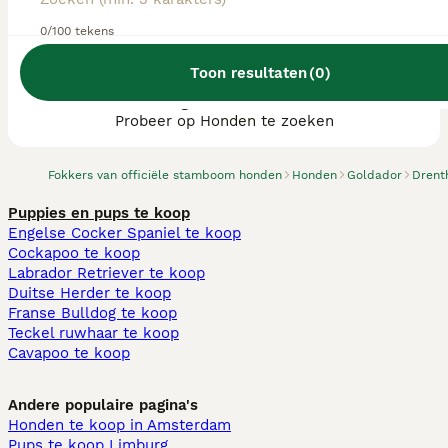
0/100 tekens
Toon resultaten
(
0
)
We hebben 0 Goldador fokkers, Tynaarlo
gevonden.
Probeer op Honden te zoeken
Fokkers van officiële stamboom honden
Honden
Goldador
Drent
Puppies en pups te koop
Engelse Cocker Spaniel te koop
Cockapoo te koop
Labrador Retriever te koop
Duitse Herder te koop
Franse Bulldog te koop
Teckel ruwhaar te koop
Cavapoo te koop
Andere populaire pagina's
Honden te koop in Amsterdam
Pups te koop Limburg​