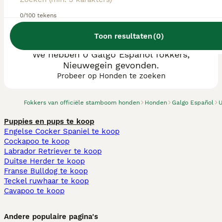
0/100 tekens
Toon resultaten
(
0
)
We hebben 0 Galgo Español fokkers,
Nieuwegein gevonden.
Probeer op Honden te zoeken
Fokkers van officiële stamboom honden
Honden
Galgo Español
U
Puppies en pups te koop
Engelse Cocker Spaniel te koop
Cockapoo te koop
Labrador Retriever te koop
Duitse Herder te koop
Franse Bulldog te koop
Teckel ruwhaar te koop
Cavapoo te koop
Andere populaire pagina's