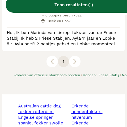
RvB Geregistreerde Kennel
Toon resultaten
(
1
)
Ras:
Friese Stabij
0
puppy's beschikbaar
Beek en Donk
Hoi, Ik ben Marinda van Lierop, fokster van de Friese
Stabij. Ik heb 2 Friese Stabijen, Ayla 11 jaar en Lobke
5jr. Ayla heeft 2 nestjes gehad en Lobke momenteel
haar 2e. Dit is mijn 9e nestje gefokt in 22jaar. Ben dus
een hobby fokker, maar wel iemand die serieus fokt,
die belang hecht aan gezonde, sociale, mooie en fijne
1
honden. Ik voldoe dan ook aan alle fokregels van de
NVSW en Friese Hounen. P
Fokkers van officiële stamboom honden
Honden
Friese Stabij
No
australian cattle dog
erkende
fokker rotterdam
hondenfokkers
engelse springer
hilversum
spaniel fokker zwolle
erkende