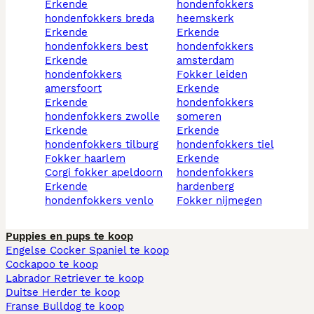
erkende
hondenfokkers
hondenfokkers breda
heemskerk
erkende
erkende
hondenfokkers best
hondenfokkers
erkende
amsterdam
hondenfokkers
fokker leiden
amersfoort
erkende
erkende
hondenfokkers
hondenfokkers zwolle
someren
erkende
erkende
hondenfokkers tilburg
hondenfokkers tiel
fokker haarlem
erkende
corgi fokker apeldoorn
hondenfokkers
erkende
hardenberg
hondenfokkers venlo
fokker nijmegen
Puppies en pups te koop
Engelse Cocker Spaniel te koop
Cockapoo te koop
Labrador Retriever te koop
Duitse Herder te koop
Franse Bulldog te koop