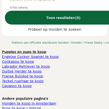
0/100 tekens
Toon resultaten
(
0
)
We hebben 0 Friese Stabij fokkers, Landgraaf
gevonden.
Probeer op Honden te zoeken
Fokkers van officiële stamboom honden
Honden
Friese Stabij
Li
Puppies en pups te koop
Engelse Cocker Spaniel te koop
Cockapoo te koop
Labrador Retriever te koop
Duitse Herder te koop
Franse Bulldog te koop
Teckel ruwhaar te koop
Cavapoo te koop
Andere populaire pagina's
Honden te koop in Amsterdam
Pups te koop Limburg​