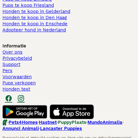
Pups te koop Friesland​
Honden te koop in Gelderland
Honden te koop in Den Haag
Honden te koop in Enschede
Adopteer hond in Nederland
Informatie
Over ons
Privacybeleid
Support
Pers
Voorwaarden
Pups verkopen
Honden test
Pets4Homes
Hastnet
PuppyPlaats
MundoAnimalia
Annunci Animali
Lancaster Puppies
Puppyplaats.nl gebruikt cookies op deze site om uw gebruikerservaring