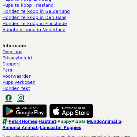
Pups te koop Friesland​
Honden te koop in Gelderland
Honden te koop in Den Haag
Honden te koop in Enschede
Adopteer hond in Nederland
Informatie
Over ons
Privacybeleid
Support
Pers
Voorwaarden
Pups verkopen
Honden test
Pets4Homes
Hastnet
PuppyPlaats
MundoAnimalia
Annunci Animali
Lancaster Puppies
Puppyplaats.nl gebruikt cookies op deze site om uw gebruikerservaring