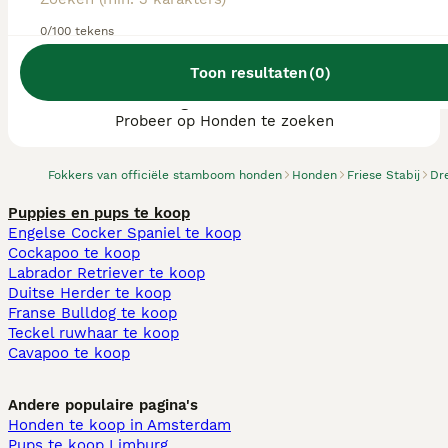
0/100 tekens
Toon resultaten
(
0
)
We hebben 0 Friese Stabij fokkers, Tynaarlo
gevonden.
Probeer op Honden te zoeken
Fokkers van officiële stamboom honden
Honden
Friese Stabij
Dr
Puppies en pups te koop
Engelse Cocker Spaniel te koop
Cockapoo te koop
Labrador Retriever te koop
Duitse Herder te koop
Franse Bulldog te koop
Teckel ruwhaar te koop
Cavapoo te koop
Andere populaire pagina's
Honden te koop in Amsterdam
Pups te koop Limburg​