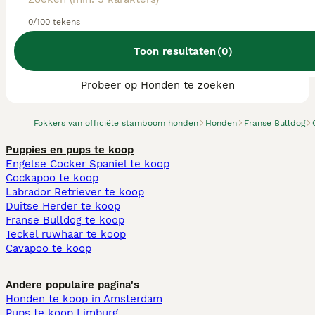
0/100 tekens
Toon resultaten
(
0
)
We hebben 0 Franse Bulldog fokkers, Ommen
gevonden.
Probeer op Honden te zoeken
Fokkers van officiële stamboom honden
Honden
Franse Bulldog
Puppies en pups te koop
Engelse Cocker Spaniel te koop
Cockapoo te koop
Labrador Retriever te koop
Duitse Herder te koop
Franse Bulldog te koop
Teckel ruwhaar te koop
Cavapoo te koop
Andere populaire pagina's
Honden te koop in Amsterdam
Pups te koop Limburg​