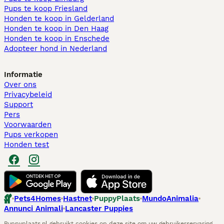
Pups te koop Friesland​
Honden te koop in Gelderland
Honden te koop in Den Haag
Honden te koop in Enschede
Adopteer hond in Nederland
Informatie
Over ons
Privacybeleid
Support
Pers
Voorwaarden
Pups verkopen
Honden test
Pets4Homes
Hastnet
PuppyPlaats
MundoAnimalia
Annunci Animali
Lancaster Puppies
Puppyplaats.nl gebruikt cookies op deze site om uw gebruikerservaring