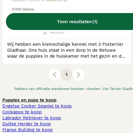
0/100 tekens
RvB Geregistreerde Kennel
Ras:
Fox Terriër Gladhaar
Toon resultaten
(
1
)
0
puppy's beschikbaar
Meteren
Wij hebben een kleinschalige kennel met 3 Foxterrier
Gladhaar. Ons huis staat in een dorp in de Betuwe
waar de puppies in de huiskamer met het gezin en de
andere honden opgroeien voor goede socialisatie. Het
fokken van gezonde pups en het verzorgen van een
goede socialisatie vind ik erg belangrijk. De pups
1
zitten bij ons midden in de woonkamer om zo alvast
te kunnen wennen aan de huiselijke sfeer
Fokkers van officiële stamboom honden
Honden
Fox Terriër Glad
Puppies en pups te koop
Engelse Cocker Spaniel te koop
Cockapoo te koop
Labrador Retriever te koop
Duitse Herder te koop
Franse Bulldog te koop