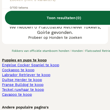
0/100 tekens
Toon resultaten
(
0
)
We hebben 0 Flatcoated Retriever fokkers,
Goirle gevonden.
Probeer op Honden te zoeken
Fokkers van officiële stamboom honden
Honden
Flatcoated Retri
Puppies en pups te koop
Engelse Cocker Spaniel te koop
Cockapoo te koop
Labrador Retriever te koop
Duitse Herder te koop
Franse Bulldog te koop
Teckel ruwhaar te koop
Cavapoo te koop
Andere populaire pagina's