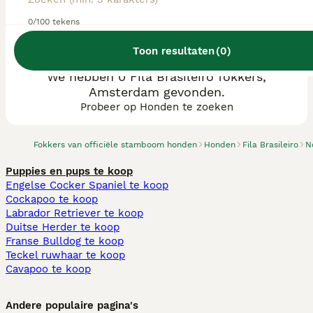
0/100 tekens
Toon resultaten
(
0
)
We hebben 0 Fila Brasileiro fokkers,
Amsterdam gevonden.
Probeer op Honden te zoeken
Fokkers van officiële stamboom honden
Honden
Fila Brasileiro
N
Puppies en pups te koop
Engelse Cocker Spaniel te koop
Cockapoo te koop
Labrador Retriever te koop
Duitse Herder te koop
Franse Bulldog te koop
Teckel ruwhaar te koop
Cavapoo te koop
Andere populaire pagina's