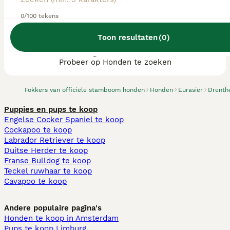
0/100 tekens
Toon resultaten
(
0
)
We hebben 0 Eurasiër fokkers, Tynaarlo
gevonden.
Probeer op Honden te zoeken
Fokkers van officiële stamboom honden
Honden
Eurasiër
Drenth
Puppies en pups te koop
Engelse Cocker Spaniel te koop
Cockapoo te koop
Labrador Retriever te koop
Duitse Herder te koop
Franse Bulldog te koop
Teckel ruwhaar te koop
Cavapoo te koop
Andere populaire pagina's
Honden te koop in Amsterdam
Pups te koop Limburg​