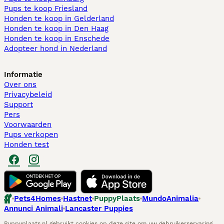
Pups te koop Friesland​
Honden te koop in Gelderland
Honden te koop in Den Haag
Honden te koop in Enschede
Adopteer hond in Nederland
Informatie
Over ons
Privacybeleid
Support
Pers
Voorwaarden
Pups verkopen
Honden test
Pets4Homes
Hastnet
PuppyPlaats
MundoAnimalia
Annunci Animali
Lancaster Puppies
Puppyplaats.nl gebruikt cookies op deze site om uw gebruikerservaring