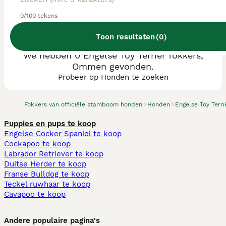
0/100 tekens
Toon resultaten
(
0
)
We hebben 0 Engelse Toy Terriër fokkers,
Ommen gevonden.
Probeer op Honden te zoeken
Fokkers van officiële stamboom honden
Honden
Engelse Toy Terri
Puppies en pups te koop
Engelse Cocker Spaniel te koop
Cockapoo te koop
Labrador Retriever te koop
Duitse Herder te koop
Franse Bulldog te koop
Teckel ruwhaar te koop
Cavapoo te koop
Andere populaire pagina's