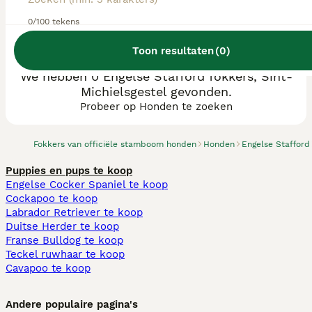
0/100 tekens
Toon resultaten
(
0
)
We hebben 0 Engelse Stafford fokkers, Sint-
Michielsgestel gevonden.
Probeer op Honden te zoeken
Fokkers van officiële stamboom honden
Honden
Engelse Stafford
Puppies en pups te koop
Engelse Cocker Spaniel te koop
Cockapoo te koop
Labrador Retriever te koop
Duitse Herder te koop
Franse Bulldog te koop
Teckel ruwhaar te koop
Cavapoo te koop
Andere populaire pagina's