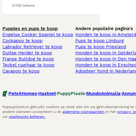
0/100 tekens
Puppies en pups te koop
Andere populaire pagina's
Engelse Cocker Spaniel te koop
Honden te koop in Amster
Cockapoo te koop
Pups te koop Limburg​
Labrador Retriever te koop
Pups te koop Friesland​
Duitse Herder te koop
Honden te koop in Gelderl
Franse Bulldog te koop
Honden te koop in Den Ha
Teckel ruwhaar te koop
Honden te koop in Ensche
Cavapoo te koop
Adopteer hond in Nederlan
Pets4Homes
Hastnet
PuppyPlaats
MundoAnimalia
Annun
Puppyplaats.nl gebruikt cookies op deze site om uw gebruikerservaring te
andere diensten accepteert u de
algemene voorwaarden
en het
privacy- 
uw
voorkeuren beheren
.