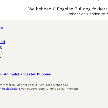
We hebben 0 Engelse Bulldog fokker
Probeer op Honden te 
dam
and
ag
de
d
ci Animali
Lancaster Puppies
 verbeteren. Met het gebruik van deze website en
en cookiebeleid
van Puppyplaats. U kunt op elk moment