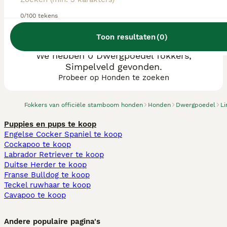
0/100 tekens
Toon resultaten
(
0
)
We hebben 0 Dwergpoedel fokkers,
Simpelveld gevonden.
Probeer op Honden te zoeken
Fokkers van officiële stamboom honden
Honden
Dwergpoedel
L
Puppies en pups te koop
Engelse Cocker Spaniel te koop
Cockapoo te koop
Labrador Retriever te koop
Duitse Herder te koop
Franse Bulldog te koop
Teckel ruwhaar te koop
Cavapoo te koop
Andere populaire pagina's