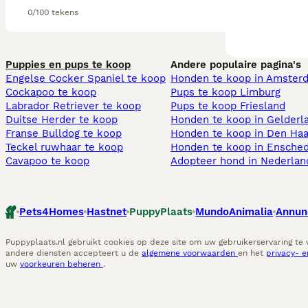
0/100 tekens
Puppies en pups te koop
Andere populaire pagina's
Engelse Cocker Spaniel te koop
Honden te koop in Amster
Cockapoo te koop
Pups te koop Limburg​
Labrador Retriever te koop
Pups te koop Friesland​
Duitse Herder te koop
Honden te koop in Gelderl
Franse Bulldog te koop
Honden te koop in Den Ha
Teckel ruwhaar te koop
Honden te koop in Ensche
Cavapoo te koop
Adopteer hond in Nederlan
Pets4Homes
Hastnet
PuppyPlaats
MundoAnimalia
Annun
Puppyplaats.nl gebruikt cookies op deze site om uw gebruikerservaring te
andere diensten accepteert u de
algemene voorwaarden
en het
privacy- 
uw
voorkeuren beheren
.