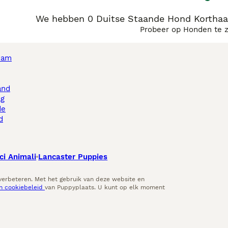
We hebben 0 Duitse Staande Hond Korthaa
Probeer op Honden te 
dam
and
ag
de
d
ci Animali
Lancaster Puppies
 verbeteren. Met het gebruik van deze website en
en cookiebeleid
van Puppyplaats. U kunt op elk moment