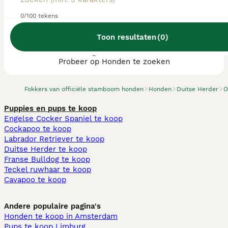
0/100 tekens
Toon resultaten
(
0
)
We hebben 0 Duitse Herder fokkers, Losser
gevonden.
Probeer op Honden te zoeken
Fokkers van officiële stamboom honden
Honden
Duitse Herder
O
Puppies en pups te koop
Engelse Cocker Spaniel te koop
Cockapoo te koop
Labrador Retriever te koop
Duitse Herder te koop
Franse Bulldog te koop
Teckel ruwhaar te koop
Cavapoo te koop
Andere populaire pagina's
Honden te koop in Amsterdam
Pups te koop Limburg​