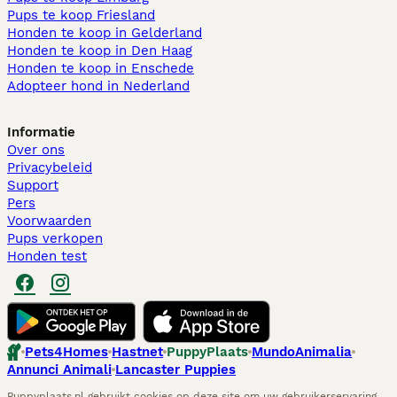
Pups te koop Friesland​
Honden te koop in Gelderland
Honden te koop in Den Haag
Honden te koop in Enschede
Adopteer hond in Nederland
Informatie
Over ons
Privacybeleid
Support
Pers
Voorwaarden
Pups verkopen
Honden test
Pets4Homes
Hastnet
PuppyPlaats
MundoAnimalia
Annunci Animali
Lancaster Puppies
Puppyplaats.nl gebruikt cookies op deze site om uw gebruikerservaring