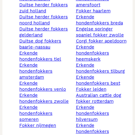
duitse herder fokkers
amersfoort
zuid holland
fokker haarlem
duitse herder fokkers
erkende
noord holland
hondenfokkers breda
duitse herder fokkers
engelse springer
gelderland
spaniel fokker zwolle
duitse dog fokkers
corgi fokker apeldoorn
baarle-nassau
erkende
erkende
hondenfokkers
hondenfokkers tiel
heemskerk
erkende
erkende
hondenfokkers
hondenfokkers tilburg
amsterdam
erkende
erkende
hondenfokkers best
hondenfokkers venlo
fokker leiden
erkende
australian cattle dog
hondenfokkers zwolle
fokker rotterdam
erkende
erkende
hondenfokkers
hondenfokkers
someren
hilversum
fokker nijmegen
erkende
hondenfokkers