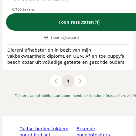
0/100 tekens
RvB Geregistreerde Kennel
Ras:
Duitse Herder, Leonberger, Zwitserse
Toon resultaten
(
1
)
Witte Herdershond
0
puppy's beschikbaar
Heerhugowaard
Dierenliefhebster en in bezit van mijn
vakbekwaamheid diploma en UBN. Af en toe puppy’s
beschikbaar uit volledige geteste en gezonde ouders.
1
Fokkers van officiële stamboom honden
Honden
Duitse Herder
N
duitse herder fokkers
erkende
noord brabant
hondenfokkers