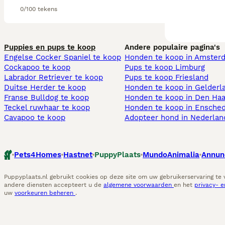
0/100 tekens
Puppies en pups te koop
Andere populaire pagina's
Engelse Cocker Spaniel te koop
Honden te koop in Amster
Cockapoo te koop
Pups te koop Limburg​
Labrador Retriever te koop
Pups te koop Friesland​
Duitse Herder te koop
Honden te koop in Gelderl
Franse Bulldog te koop
Honden te koop in Den Ha
Teckel ruwhaar te koop
Honden te koop in Ensche
Cavapoo te koop
Adopteer hond in Nederlan
Pets4Homes
Hastnet
PuppyPlaats
MundoAnimalia
Annun
Puppyplaats.nl gebruikt cookies op deze site om uw gebruikerservaring te
andere diensten accepteert u de
algemene voorwaarden
en het
privacy- 
uw
voorkeuren beheren
.