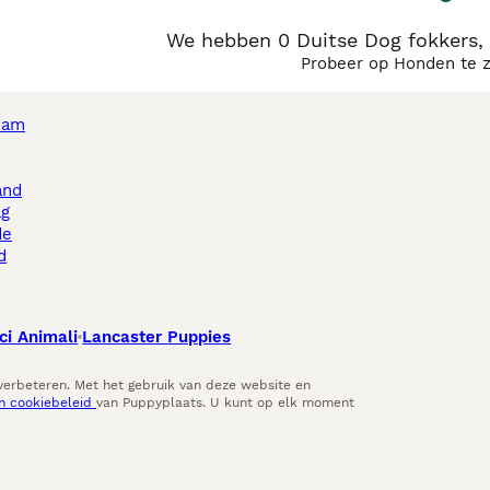
We hebben 0 Duitse Dog fokkers,
Probeer op Honden te 
dam
and
ag
de
d
ci Animali
Lancaster Puppies
 verbeteren. Met het gebruik van deze website en
en cookiebeleid
van Puppyplaats. U kunt op elk moment