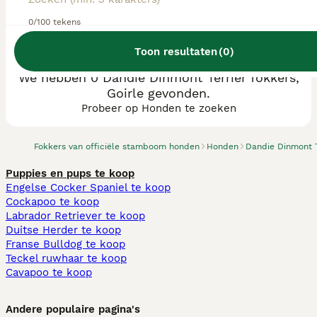
0/100 tekens
Toon resultaten
(
0
)
We hebben 0 Dandie Dinmont Terriër fokkers,
Goirle gevonden.
Probeer op Honden te zoeken
Fokkers van officiële stamboom honden
Honden
Dandie Dinmont T
Puppies en pups te koop
Engelse Cocker Spaniel te koop
Cockapoo te koop
Labrador Retriever te koop
Duitse Herder te koop
Franse Bulldog te koop
Teckel ruwhaar te koop
Cavapoo te koop
Andere populaire pagina's