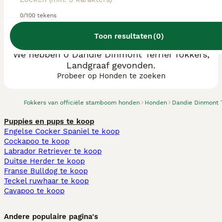
0/100 tekens
Toon resultaten
(
0
)
We hebben 0 Dandie Dinmont Terriër fokkers,
Landgraaf gevonden.
Probeer op Honden te zoeken
Fokkers van officiële stamboom honden
Honden
Dandie Dinmont T
Puppies en pups te koop
Engelse Cocker Spaniel te koop
Cockapoo te koop
Labrador Retriever te koop
Duitse Herder te koop
Franse Bulldog te koop
Teckel ruwhaar te koop
Cavapoo te koop
Andere populaire pagina's