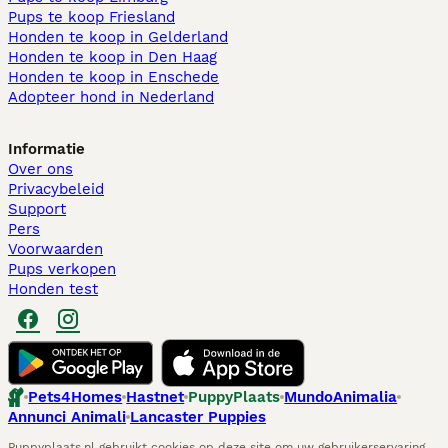
Pups te koop Friesland​
Honden te koop in Gelderland
Honden te koop in Den Haag
Honden te koop in Enschede
Adopteer hond in Nederland
Informatie
Over ons
Privacybeleid
Support
Pers
Voorwaarden
Pups verkopen
Honden test
Pets4Homes
Hastnet
PuppyPlaats
MundoAnimalia
Annunci Animali
Lancaster Puppies
Puppyplaats.nl gebruikt cookies op deze site om uw gebruikerservaring