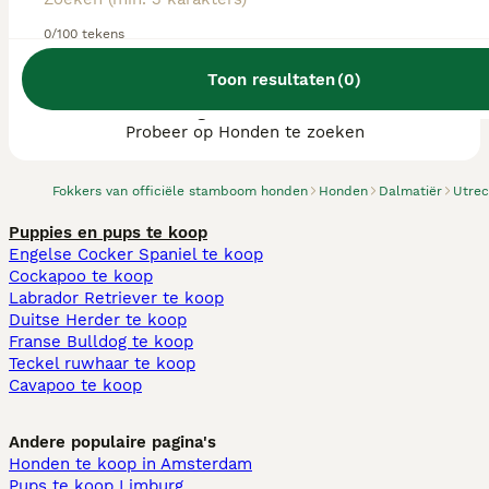
0/100 tekens
Toon resultaten
(
0
)
We hebben 0 Dalmatiër fokkers, Nieuwegein
gevonden.
Probeer op Honden te zoeken
Fokkers van officiële stamboom honden
Honden
Dalmatiër
Utrec
Puppies en pups te koop
Engelse Cocker Spaniel te koop
Cockapoo te koop
Labrador Retriever te koop
Duitse Herder te koop
Franse Bulldog te koop
Teckel ruwhaar te koop
Cavapoo te koop
Andere populaire pagina's
Honden te koop in Amsterdam
Pups te koop Limburg​