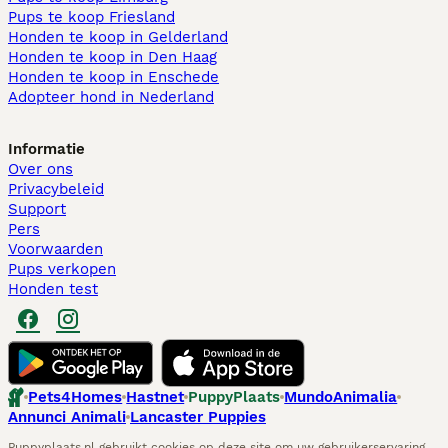
Pups te koop Friesland​
Honden te koop in Gelderland
Honden te koop in Den Haag
Honden te koop in Enschede
Adopteer hond in Nederland
Informatie
Over ons
Privacybeleid
Support
Pers
Voorwaarden
Pups verkopen
Honden test
Pets4Homes
Hastnet
PuppyPlaats
MundoAnimalia
Annunci Animali
Lancaster Puppies
Puppyplaats.nl gebruikt cookies op deze site om uw gebruikerservaring