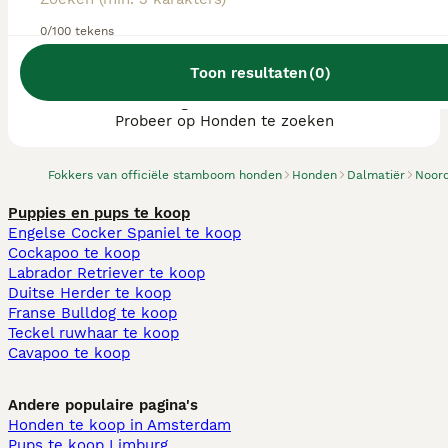
0/100 tekens
Toon resultaten
(
0
)
We hebben 0 Dalmatiër fokkers, Asten
gevonden.
Probeer op Honden te zoeken
Fokkers van officiële stamboom honden
Honden
Dalmatiër
Noor
Puppies en pups te koop
Engelse Cocker Spaniel te koop
Cockapoo te koop
Labrador Retriever te koop
Duitse Herder te koop
Franse Bulldog te koop
Teckel ruwhaar te koop
Cavapoo te koop
Andere populaire pagina's
Honden te koop in Amsterdam
Pups te koop Limburg​