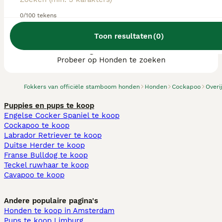
0/100 tekens
Toon resultaten
(
0
)
We hebben 0 Cockapoo fokkers, Ommen
gevonden.
Probeer op Honden te zoeken
Fokkers van officiële stamboom honden
Honden
Cockapoo
Overi
Puppies en pups te koop
Engelse Cocker Spaniel te koop
Cockapoo te koop
Labrador Retriever te koop
Duitse Herder te koop
Franse Bulldog te koop
Teckel ruwhaar te koop
Cavapoo te koop
Andere populaire pagina's
Honden te koop in Amsterdam
Pups te koop Limburg​