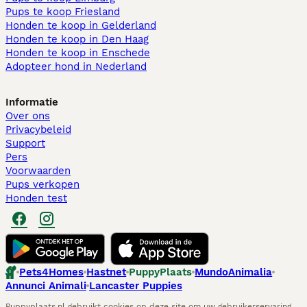
Pups te koop Friesland​
Honden te koop in Gelderland
Honden te koop in Den Haag
Honden te koop in Enschede
Adopteer hond in Nederland
Informatie
Over ons
Privacybeleid
Support
Pers
Voorwaarden
Pups verkopen
Honden test
Pets4Homes
Hastnet
PuppyPlaats
MundoAnimalia
Annunci Animali
Lancaster Puppies
Puppyplaats.nl gebruikt cookies op deze site om uw gebruikerservaring