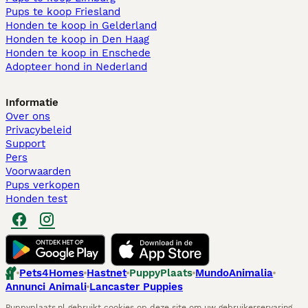
Pups te koop Friesland​
Honden te koop in Gelderland
Honden te koop in Den Haag
Honden te koop in Enschede
Adopteer hond in Nederland
Informatie
Over ons
Privacybeleid
Support
Pers
Voorwaarden
Pups verkopen
Honden test
Pets4Homes
Hastnet
PuppyPlaats
MundoAnimalia
Annunci Animali
Lancaster Puppies
Puppyplaats.nl gebruikt cookies op deze site om uw gebruikerservaring