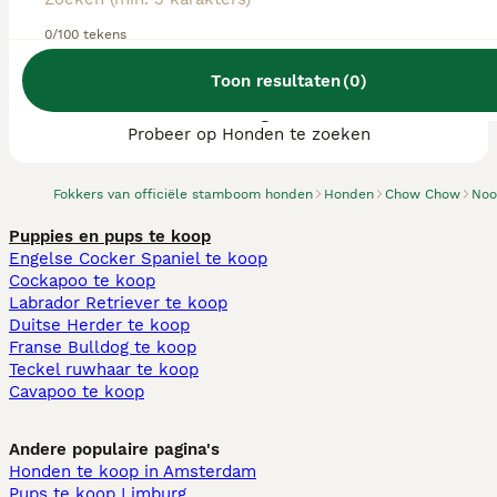
0/100 tekens
Toon resultaten
(
0
)
We hebben 0 Chow Chow fokkers,
Amsterdam gevonden.
Probeer op Honden te zoeken
Fokkers van officiële stamboom honden
Honden
Chow Chow
Noo
Puppies en pups te koop
Engelse Cocker Spaniel te koop
Cockapoo te koop
Labrador Retriever te koop
Duitse Herder te koop
Franse Bulldog te koop
Teckel ruwhaar te koop
Cavapoo te koop
Andere populaire pagina's
Honden te koop in Amsterdam
Pups te koop Limburg​