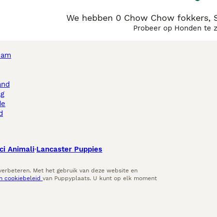
We hebben 0 Chow Chow fokkers, S
Probeer op Honden te 
dam
and
ag
de
d
ci Animali
Lancaster Puppies
 verbeteren. Met het gebruik van deze website en
en cookiebeleid
van Puppyplaats. U kunt op elk moment