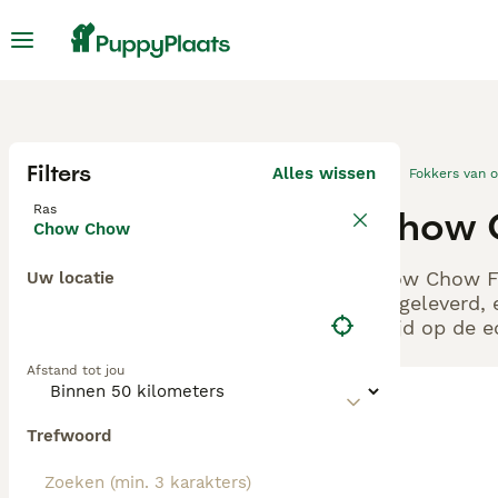
Filters
Alles wissen
Fokkers van 
Ras
Chow C
Chow Chow
Chow Chow Fok
Uw locatie
aangeleverd, 
altijd op de 
Afstand tot jou
Trefwoord