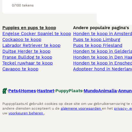
0/100 tekens
Puppies en pups te koop
Andere populaire pagina's
Engelse Cocker Spaniel te koop
Honden te koop in Amster
Cockapoo te koop
Pups te koop Limburg​
Labrador Retriever te koop
Pups te koop Friesland​
Duitse Herder te koop
Honden te koop in Gelderl
Franse Bulldog te koop
Honden te koop in Den Ha
Teckel ruwhaar te koop
Honden te koop in Ensche
Cavapoo te koop
Adopteer hond in Nederlan
Pets4Homes
Hastnet
PuppyPlaats
MundoAnimalia
Annun
Puppyplaats.nl gebruikt cookies op deze site om uw gebruikerservaring te
andere diensten accepteert u de
algemene voorwaarden
en het
privacy- 
uw
voorkeuren beheren
.