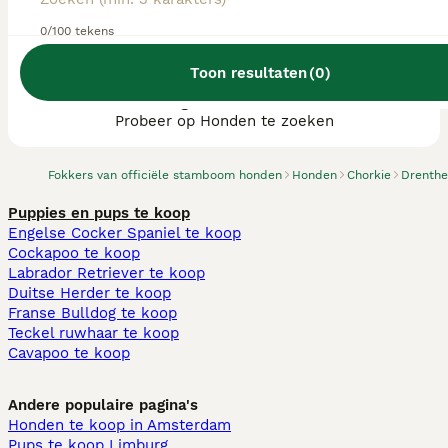
0/100 tekens
Toon resultaten
(
0
)
We hebben 0 Chorkie fokkers, Tynaarlo
gevonden.
Probeer op Honden te zoeken
Fokkers van officiële stamboom honden
Honden
Chorkie
Drenthe
Puppies en pups te koop
Engelse Cocker Spaniel te koop
Cockapoo te koop
Labrador Retriever te koop
Duitse Herder te koop
Franse Bulldog te koop
Teckel ruwhaar te koop
Cavapoo te koop
Andere populaire pagina's
Honden te koop in Amsterdam
Pups te koop Limburg​