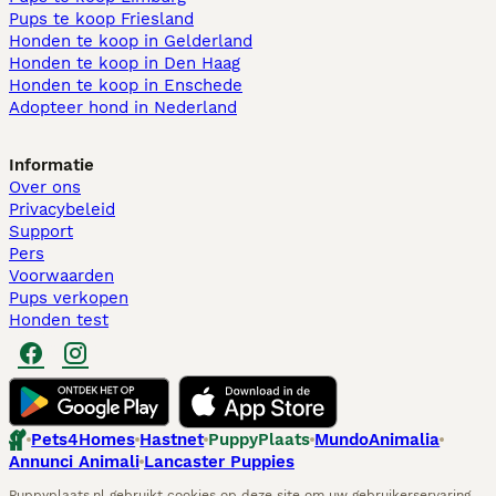
Pups te koop Friesland​
Honden te koop in Gelderland
Honden te koop in Den Haag
Honden te koop in Enschede
Adopteer hond in Nederland
Informatie
Over ons
Privacybeleid
Support
Pers
Voorwaarden
Pups verkopen
Honden test
Pets4Homes
Hastnet
PuppyPlaats
MundoAnimalia
Annunci Animali
Lancaster Puppies
Puppyplaats.nl gebruikt cookies op deze site om uw gebruikerservaring