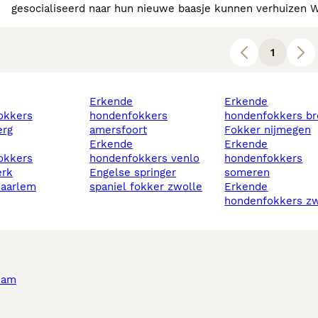
ge
1
erkende
erkende
okkers
hondenfokkers
hondenfokkers br
erg
amersfoort
fokker nijmegen
erkende
erkende
okkers
hondenfokkers venlo
hondenfokkers
rk
engelse springer
someren
haarlem
spaniel fokker zwolle
erkende
hondenfokkers zw
dam