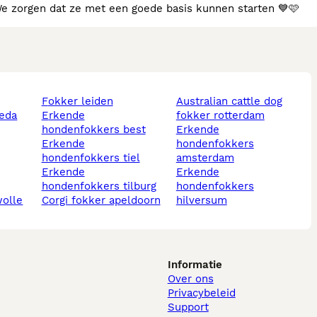
socialiseerd naar hun nieuwe baasje kunnen verhuizen We zorgen dat ze met een goede basis kunnen starten 💙🩷
fokker leiden
australian cattle dog
eda
erkende
fokker rotterdam
hondenfokkers best
erkende
erkende
hondenfokkers
hondenfokkers tiel
amsterdam
erkende
erkende
hondenfokkers tilburg
hondenfokkers
olle
corgi fokker apeldoorn
hilversum
Informatie
Over ons
Privacybeleid
Support