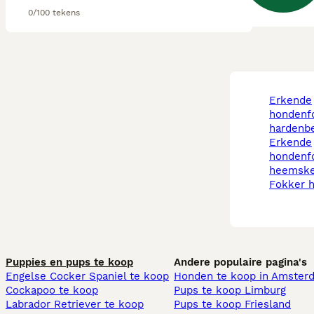
0/100 tekens
erkende
hondenf
hardenb
erkende
hondenf
heemske
fokker 
Puppies en pups te koop
Andere populaire pagina's
Engelse Cocker Spaniel te koop
Honden te koop in Amster
Cockapoo te koop
Pups te koop Limburg​
Labrador Retriever te koop
Pups te koop Friesland​