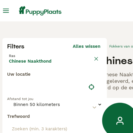
Filters
Alles wissen
Fokkers van 
Ras
Chines
Chinese Naakthond
Chinese Naakt
Uw locatie
aangeleverd, 
altijd op de 
Afstand tot jou
Trefwoord