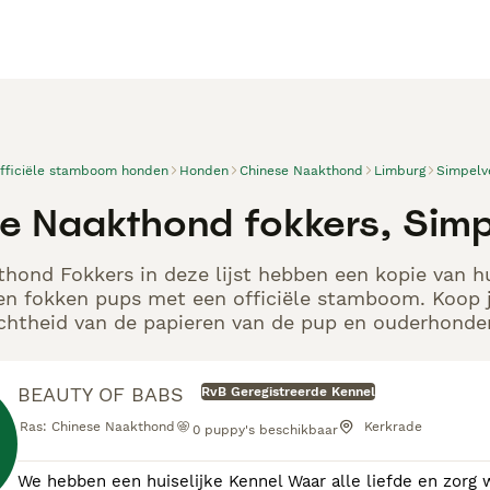
officiële stamboom honden
Honden
Chinese Naakthond
Limburg
Simpelv
e Naakthond fokkers, Simp
hond Fokkers in deze lijst hebben een kopie van hu
en fokken pups met een officiële stamboom. Koop j
echtheid van de papieren van de pup en ouderhonden
BEAUTY OF BABS
RvB Geregistreerde Kennel
Ras:
Chinese Naakthond
Kerkrade
0
puppy's beschikbaar
We hebben een huiselijke Kennel Waar alle liefde en zorg word gegeven 