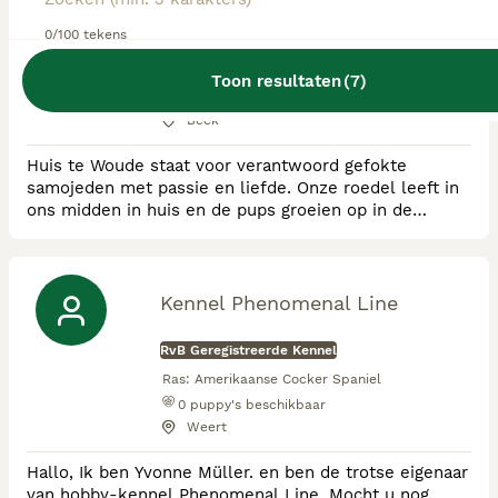
0/100 tekens
RvB Geregistreerde Kennel
Ras:
Samojeed
Toon resultaten
(
7
)
0
puppy's beschikbaar
Beek
Huis te Woude staat voor verantwoord gefokte
samojeden met passie en liefde. Onze roedel leeft in
ons midden in huis en de pups groeien op in de
woonkamer. Wij fokken uitsluitend samojeden met
stamboom, ouderdieren worden getest op erfelijke
oogafwijkingen en Heupdysplasie. Wij werken met
diverse Internationale bloedlijnen om zo de diversiteit
Kennel Phenomenal Line
binnen het ras te behouden. O.a. Canada, Amerika, Ijsl
RvB Geregistreerde Kennel
Ras:
Amerikaanse Cocker Spaniel
0
puppy's beschikbaar
Weert
Hallo, Ik ben Yvonne Müller. en ben de trotse eigenaar
van hobby-kennel Phenomenal Line. Mocht u nog