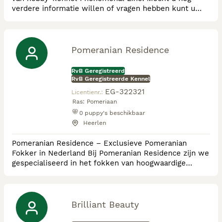
verdere informatie willen of vragen hebben kunt u
contact met mij opnemen. Dit kan telefonisch of via
de mail. Voor meer info kijk op
www.kennelphenomenal.nl
Pomeranian Residence
RvB Geregistreerd
RvB Geregistreerde Kennel
EG-322321
Licentienr.:
Ras:
Pomeriaan
0
puppy's beschikbaar
Heerlen
Pomeranian Residence – Exclusieve Pomeranian
Fokker in Nederland Bij Pomeranian Residence zijn we
gespecialiseerd in het fokken van hoogwaardige
Pomeranians, met een jarenlange focus op het
welzijn, de gezondheid en de kwaliteit van dit unieke
ras. We fokken exclusief met zorgvuldig
geselecteerde bloedlijnen om ervoor te zorgen dat
Brilliant Beauty
onze Pomeranians voldoen aan de hoogste