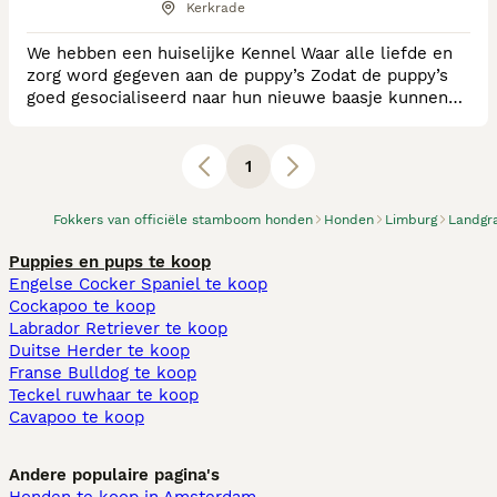
Kerkrade
We hebben een huiselijke Kennel Waar alle liefde en
zorg word gegeven aan de puppy’s Zodat de puppy’s
goed gesocialiseerd naar hun nieuwe baasje kunnen
verhuizen We zorgen dat ze met een goede basis
kunnen starten 💙🩷
1
Fokkers van officiële stamboom honden
Honden
Limburg
Landgr
Puppies en pups te koop
Engelse Cocker Spaniel te koop
Cockapoo te koop
Labrador Retriever te koop
Duitse Herder te koop
Franse Bulldog te koop
Teckel ruwhaar te koop
Cavapoo te koop
Andere populaire pagina's