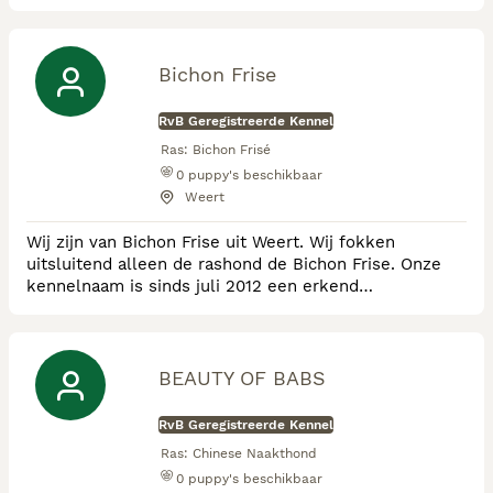
en meten als ik een nestje heb . www.
ofoubackvalley@hotmail.com
Bichon Frise
RvB Geregistreerde Kennel
Ras:
Bichon Frisé
0
puppy's beschikbaar
Weert
Wij zijn van Bichon Frise uit Weert. Wij fokken
uitsluitend alleen de rashond de Bichon Frise. Onze
kennelnaam is sinds juli 2012 een erkend
gediplomeerd kennel en werken we samen met
diverse topfokkers van het ras Bichon Frise. Wij van
Bichon Frise stelt hoge eisen aan de gezondheid van
haar ouderdieren en haar pups. We staan daarom
BEAUTY OF BABS
onder directe controle van de dierenarts, en de Raad
van Beheer.
RvB Geregistreerde Kennel
Ras:
Chinese Naakthond
0
puppy's beschikbaar