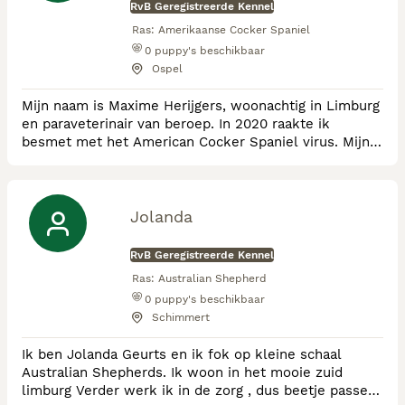
standaarden: compacte bo
RvB Geregistreerde Kennel
Ras:
Amerikaanse Cocker Spaniel
0
puppy's beschikbaar
Ospel
Mijn naam is Maxime Herijgers, woonachtig in Limburg
en paraveterinair van beroep. In 2020 raakte ik
besmet met het American Cocker Spaniel virus. Mijn
streven is om gezonde, vrolijke American Cocker
Spaniels te fokken met een rastypische uitstraling.
Jolanda
RvB Geregistreerde Kennel
Ras:
Australian Shepherd
0
puppy's beschikbaar
Schimmert
Ik ben Jolanda Geurts en ik fok op kleine schaal
Australian Shepherds. Ik woon in het mooie zuid
limburg Verder werk ik in de zorg , dus beetje passen