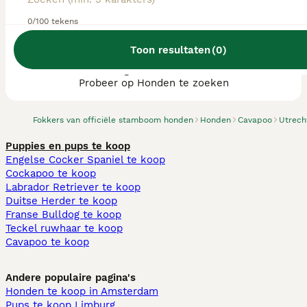
0/100 tekens
Toon resultaten
(
0
)
We hebben 0 Cavapoo fokkers, Nieuwegein
gevonden.
Probeer op Honden te zoeken
Fokkers van officiële stamboom honden
Honden
Cavapoo
Utrech
Puppies en pups te koop
Engelse Cocker Spaniel te koop
Cockapoo te koop
Labrador Retriever te koop
Duitse Herder te koop
Franse Bulldog te koop
Teckel ruwhaar te koop
Cavapoo te koop
Andere populaire pagina's
Honden te koop in Amsterdam
Pups te koop Limburg​