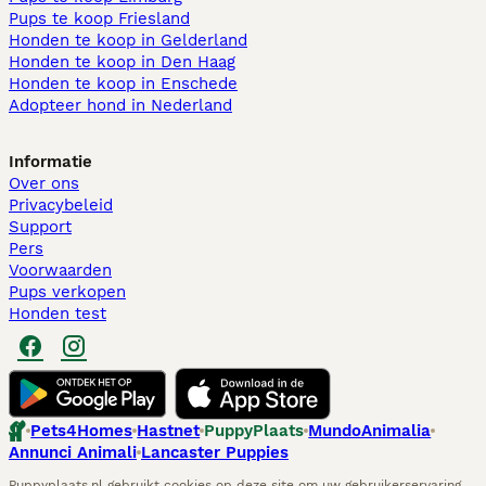
Pups te koop Friesland​
Honden te koop in Gelderland
Honden te koop in Den Haag
Honden te koop in Enschede
Adopteer hond in Nederland
Informatie
Over ons
Privacybeleid
Support
Pers
Voorwaarden
Pups verkopen
Honden test
Pets4Homes
Hastnet
PuppyPlaats
MundoAnimalia
Annunci Animali
Lancaster Puppies
Puppyplaats.nl gebruikt cookies op deze site om uw gebruikerservaring