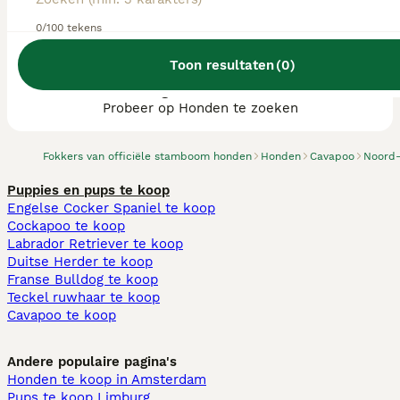
0/100 tekens
Toon resultaten
(
0
)
We hebben 0 Cavapoo fokkers, Asten
gevonden.
Probeer op Honden te zoeken
Fokkers van officiële stamboom honden
Honden
Cavapoo
Noord
Puppies en pups te koop
Engelse Cocker Spaniel te koop
Cockapoo te koop
Labrador Retriever te koop
Duitse Herder te koop
Franse Bulldog te koop
Teckel ruwhaar te koop
Cavapoo te koop
Andere populaire pagina's
Honden te koop in Amsterdam
Pups te koop Limburg​