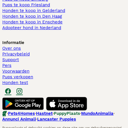
Pups te koop Friesland​
Honden te koop in Gelderland
Honden te koop in Den Haag
Honden te koop in Enschede
Adopteer hond in Nederland
Informatie
Over ons
Privacybeleid
Support
Pers
Voorwaarden
Pups verkopen
Honden test
Pets4Homes
Hastnet
PuppyPlaats
MundoAnimalia
Annunci Animali
Lancaster Puppies
Puppyplaats.nl gebruikt cookies op deze site om uw gebruikerservaring