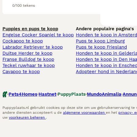
0/100 tekens
Puppies en pups te koop
Andere populaire pagina's
Engelse Cocker Spaniel te koop
Honden te koop in Amster
Cockapoo te koop
Pups te koop Limburg​
Labrador Retriever te koop
Pups te koop Friesland​
Duitse Herder te koop
Honden te koop in Gelderl
Franse Bulldog te koop
Honden te koop in Den Ha
Teckel ruwhaar te koop
Honden te koop in Ensche
Cavapoo te koop
Adopteer hond in Nederlan
Pets4Homes
Hastnet
PuppyPlaats
MundoAnimalia
Annun
Puppyplaats.nl gebruikt cookies op deze site om uw gebruikerservaring te
andere diensten accepteert u de
algemene voorwaarden
en het
privacy- 
uw
voorkeuren beheren
.