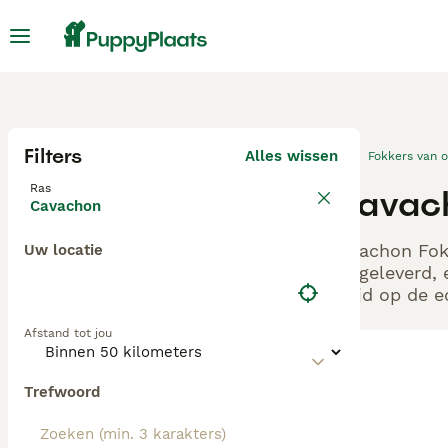
Filters
Alles wissen
Fokkers van 
Ras
Cavach
Cavachon
Cavachon Fokk
Uw locatie
aangeleverd, 
altijd op de 
Afstand tot jou
Trefwoord