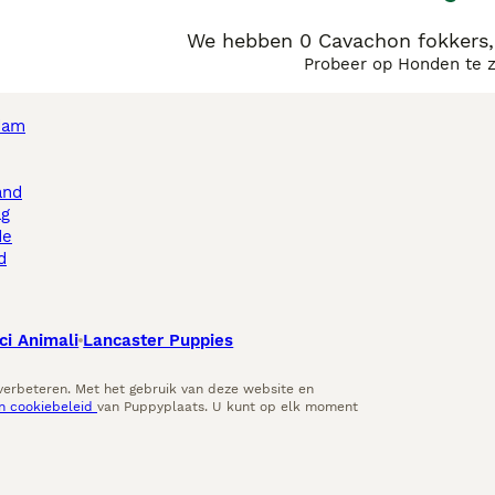
We hebben 0 Cavachon fokkers,
Probeer op Honden te 
dam
and
ag
de
d
ci Animali
Lancaster Puppies
 verbeteren. Met het gebruik van deze website en
en cookiebeleid
van Puppyplaats. U kunt op elk moment