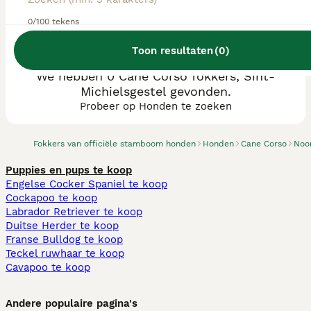
0/100 tekens
Toon resultaten
(
0
)
We hebben 0 Cane Corso fokkers, Sint-
Michielsgestel gevonden.
Probeer op Honden te zoeken
Fokkers van officiële stamboom honden
Honden
Cane Corso
Noo
Puppies en pups te koop
Engelse Cocker Spaniel te koop
Cockapoo te koop
Labrador Retriever te koop
Duitse Herder te koop
Franse Bulldog te koop
Teckel ruwhaar te koop
Cavapoo te koop
Andere populaire pagina's