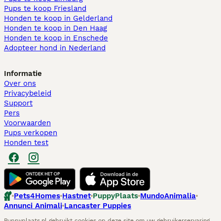
Pups te koop Friesland​
Honden te koop in Gelderland
Honden te koop in Den Haag
Honden te koop in Enschede
Adopteer hond in Nederland
Informatie
Over ons
Privacybeleid
Support
Pers
Voorwaarden
Pups verkopen
Honden test
Pets4Homes
Hastnet
PuppyPlaats
MundoAnimalia
Annunci Animali
Lancaster Puppies
Puppyplaats.nl gebruikt cookies op deze site om uw gebruikerservaring