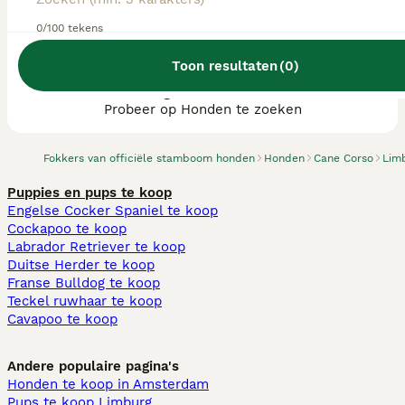
0/100 tekens
Toon resultaten
(
0
)
We hebben 0 Cane Corso fokkers, Landgraaf
gevonden.
Probeer op Honden te zoeken
Fokkers van officiële stamboom honden
Honden
Cane Corso
Lim
Puppies en pups te koop
Engelse Cocker Spaniel te koop
Cockapoo te koop
Labrador Retriever te koop
Duitse Herder te koop
Franse Bulldog te koop
Teckel ruwhaar te koop
Cavapoo te koop
Andere populaire pagina's
Honden te koop in Amsterdam
Pups te koop Limburg​