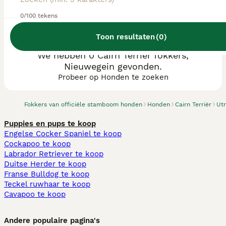
0/100 tekens
Toon resultaten
(
0
)
We hebben 0 Cairn Terriër fokkers,
Nieuwegein gevonden.
Probeer op Honden te zoeken
Fokkers van officiële stamboom honden
Honden
Cairn Terriër
Ut
Puppies en pups te koop
Engelse Cocker Spaniel te koop
Cockapoo te koop
Labrador Retriever te koop
Duitse Herder te koop
Franse Bulldog te koop
Teckel ruwhaar te koop
Cavapoo te koop
Andere populaire pagina's