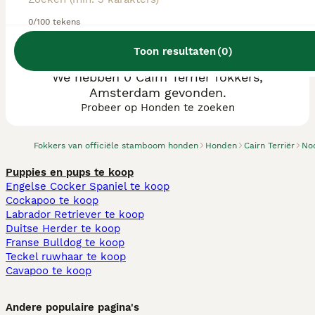
0/100 tekens
Toon resultaten
(
0
)
We hebben 0 Cairn Terriër fokkers,
Amsterdam gevonden.
Probeer op Honden te zoeken
Fokkers van officiële stamboom honden
Honden
Cairn Terriër
No
Puppies en pups te koop
Engelse Cocker Spaniel te koop
Cockapoo te koop
Labrador Retriever te koop
Duitse Herder te koop
Franse Bulldog te koop
Teckel ruwhaar te koop
Cavapoo te koop
Andere populaire pagina's